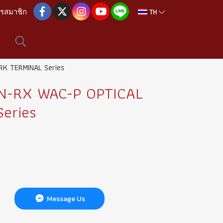
TH
ครสมาชิก
RK TERMINAL Series
ON-RX WAC-P OPTICAL
eries
Message Us