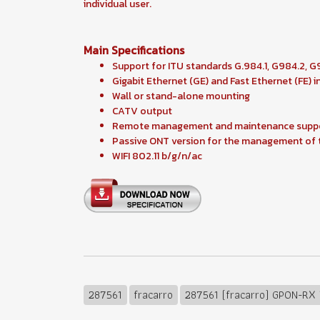
individual user.
Main Specifications
Support for ITU standards G.984.1, G984.2, G
Gigabit Ethernet (GE) and Fast Ethernet (FE) i
Wall or stand-alone mounting
CATV output
Remote management and maintenance supp
Passive ONT version for the management of 
WIFI 802.11 b/g/n/ac
287561
fracarro
287561 (fracarro) GPON-RX