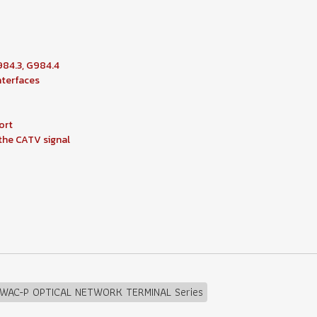
984.3, G984.4
nterfaces
ort
the CATV signal
 WAC-P OPTICAL NETWORK TERMINAL Series