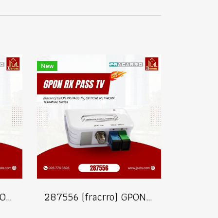
New
287557 (fracarro) GPON RX LITE TV OPTICAL NETWORK TERMINAL Series
287556 (fracrro) GPON RX PASS TV OPTICAL NETWORK TERMINAL Series