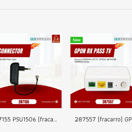
New
287155 PSU1506 (fracarro) FiberOptic