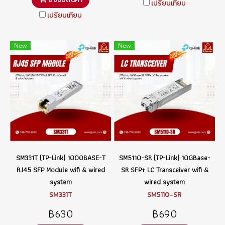
เปรียบเทียบ
เปรียบเทียบ
New
New
SM331T (TP-Link) 1000BASE-T
SM5110-SR (TP-Link) 10GBase-
RJ45 SFP Module wifi & wired
SR SFP+ LC Transceiver wifi &
system
wired system
SM331T
SM5110-SR
฿630
฿690