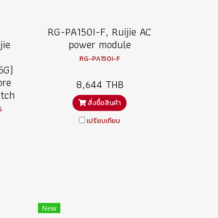
RG-PA150I-F, Ruijie AC
ie
power module
RG-PA150I-F
5G)
ore
8,644 THB
itch
สั่งซื้อสินค้า
S
เปรียบเทียบ
New