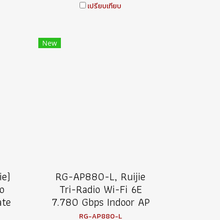
เปรียบเทียบ
New
ie)
RG-AP880-L, Ruijie
o
Tri-Radio Wi-Fi 6E
ate
7.780 Gbps Indoor AP
RG-AP880-L