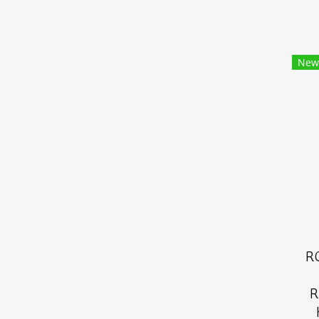
New
R
R