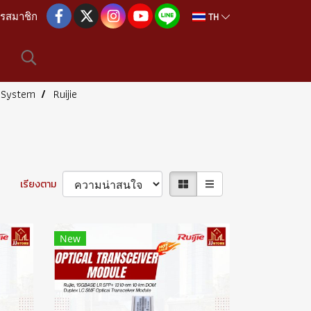
TH
ครสมาชิก
d System
Ruijie
เรียงตาม
New