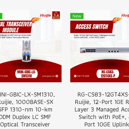
New
INI-GBIC-LX-SM1310,
RG-CS83-12GT4XS
Ruijie, 1000BASE-SX
Ruijie, 12-Port 1GE 
SFP 1310-nm 10-km
Layer 3 Managed Ac
DDM Duplex LC SMF
Switch with PoE+,
Optical Transceiver
Port 10GE Uplink