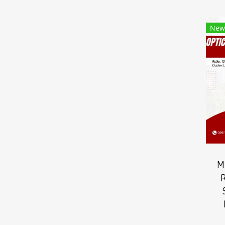
New
M