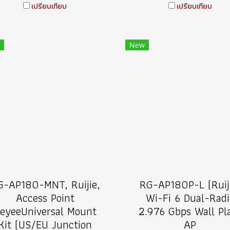
เปรียบเทียบ
เปรียบเทียบ
New
G-AP180-MNT, Ruijie,
RG-AP180P-L (Ruij
Access Point
Wi-Fi 6 Dual-Radi
eyeeUniversal Mount
2.976 Gbps Wall Pl
Kit (US/EU Junction
AP