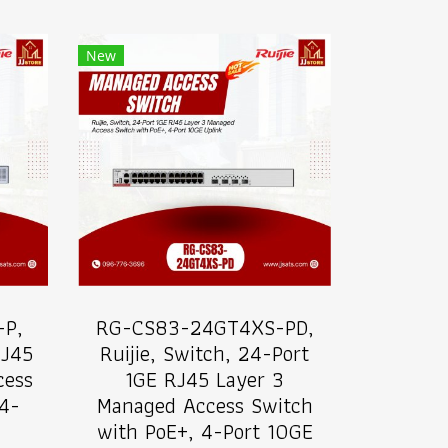
New
-P,
RG-CS83-24GT4XS-PD,
RJ45
Ruijie, Switch, 24-Port
cess
1GE RJ45 Layer 3
 4-
Managed Access Switch
with PoE+, 4-Port 10GE