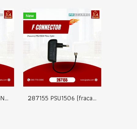
New
287556 (fracrro) GPON RX PASS TV OPTICAL NETWORK TERMINAL Series
287155 PSU1506 (fracarro) FiberOptic