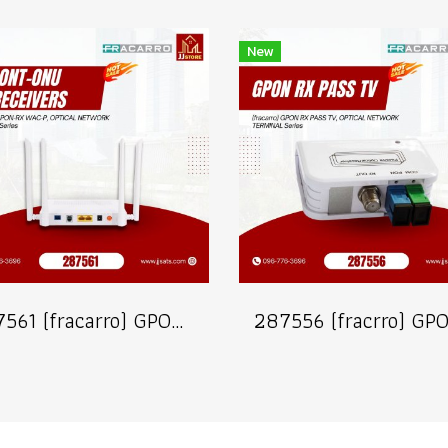
New
287561 (fracarro) GPON-RX WAC-P OPTICAL NETWORK TERMINAL Series