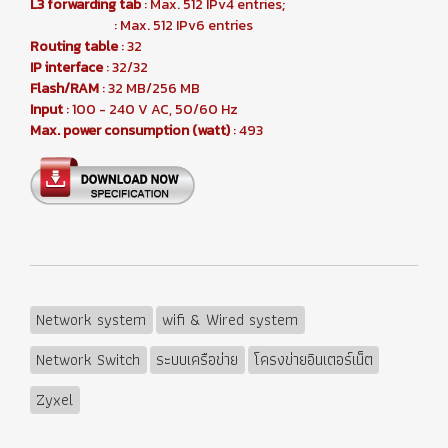
L3 forwarding tab
: Max. 512 IPv4 entries;
: Max. 512 IPv6 entries
Routing table
: 32
IP interface
: 32/32
Flash/RAM
: 32 MB/256 MB
Input
: 100 - 240 V AC, 50/60 Hz
Max. power consumption (watt)
: 493
Network system
wifi & Wired system
Network Switch
ระบบเครือข่าย
โครงข่ายอินเตอร์เน็ต
Zyxel