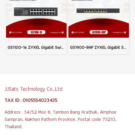
GS1100-16 ZYXEL Gigabit Switching Hub 16 Port For WiFi & Wired Network infrastructure system
GS1900-8HP ZYXEL Gigabit Switching Hub For WiFi & Wired Network infrastructure system
JJSats Technology Co.,Ltd
TAX ID : 0105554023435
Address : 54/52 Moo 8, Tambon Bang Krathuk, Amphoe
Sampran, Nakhon Pathom Province, Postal code 73210,
Thailand.