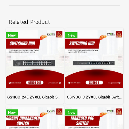
Related Product
New
New
GS1100-24E ZYXEL Gigabit Switching Hub 24 Port For WiFi & Wired Network infrastructure system
GS1900-8 ZYXEL Gigabit Switching Hub 8 Port Network system wifi & Wired system
New
New