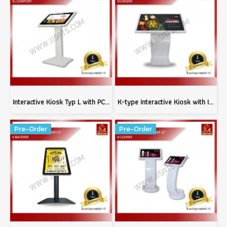
Interactive Kiosk Typ L with PCAP touch Android system 32"
K-type Interactive Kiosk with IR touch Android system 65"
Pre-Order
Pre-Order