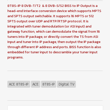
8T8S-IP 8 DVB-T/T2 & 8 DVB-S/S2 BISS to IP Output is a
head-end interface conversion device which supports MPTS
and SPTS output switchable. It supports 16 MPTS or 512
SPTS output over UDP and RTP/RTSP protocol. It is
integrated with tuner demodulation (or ASI input) and
gateway function, which can demodulate the signal from 16
tuners into IP package, or directly convert the TS from ASI
input and tuner into IP package, then output the IP package
through different IP address and ports. BISS function is also
embedded for tuner input to descramble your tuner input
programs.
ACE 8T8S-IP
ACE
8T8S-IP
Digital TV