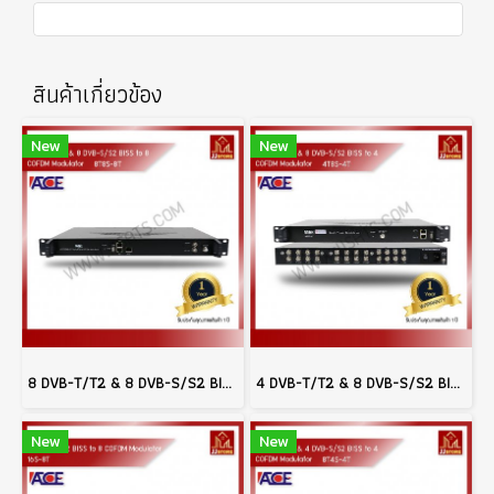
สินค้าเกี่ยวข้อง
New
New
8 DVB-T/T2 & 8 DVB-S/S2 BISS to 8 COFDM Modulator
4 DVB-T/T2 & 8 DVB-S/S2 BISS to 4 COFDM Modulator
New
New