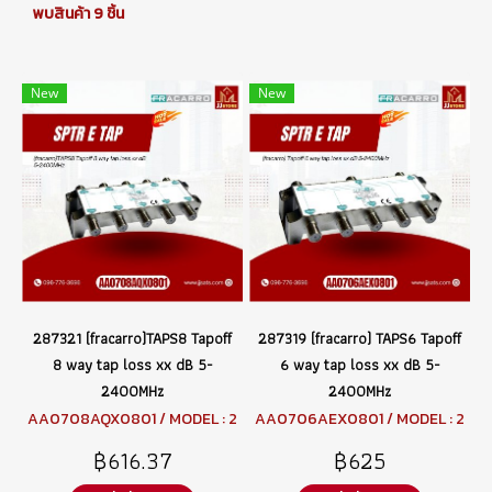
พบสินค้า 9 ชิ้น
New
New
287321 (fracarro)TAPS8 Tapoff
287319 (fracarro) TAPS6 Tapoff
8 way tap loss xx dB 5-
6 way tap loss xx dB 5-
2400MHz
2400MHz
AA0708AQX0801 / MODEL : 2
AA0706AEX0801 / MODEL : 2
87321 TAPS8
87319 TAPS6
฿616.37
฿625