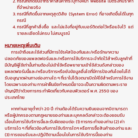
กรณีที่เกิดขึ้นจากราคาสินค้าที่ระบุทางหน้า Website ไม่ตรงกับราคา
ที่จำหน่ายจริง
กรณีที่เกิดขึ้นจากเหตุสุดวิสัย (System Error) ที่อาจเกิดขึ้นได้ในทุก
กรณี
กรณีที่ลูกค้าสั่งซื้อ และไม่แจ้งที่อยู่กับเบอร์ติดต่อไว้หรือแจ้งไว้ แต่
รายละเอียดไม่ครบ ไม่สมบูรณ์
หมายเหตุเพิ่มเติม
การเข้าถึงและใช้ส่วนที่มีการใช้รหัสป้องกันและ/หรือรักษาความ
ปลอดภัยของแพลตฟอร์มและ/หรือการใช้บริการจะจำกัดไว้สำหรับลูกค้าที่
มีบัญชีผู้ใช้เท่านั้นท่านต้องไม่เข้าใช้หรือพยายามเข้าใช้ส่วนดังกล่าวของ
แพลตฟอร์มนี้และ/หรือบริการหรือยังข้อมูลอื่นใดที่มีการป้องกันโดยไม่ได้
รับอนุญาตผ่านทางช่องทางใด ๆ ที่เราไม่ได้เจตนาเปิดให้ใช้สำหรับการใช้งาน
โดยเฉพาะของท่าน การฝ่าฝืนข้อกำหนดนี้อาจจะเป็นความผิดตามพระราช
บัญญัติว่าด้วยการกระทำผิดเกี่ยวกับคอมพิวเตอร์ พ.ศ. 2550 ของ
ประเทศไทย
หากท่านอายุต่ำกว่า 20 ปี: ท่านต้องได้รับความยินยอมจากบิดามารดา
หรือผู้ปกครองตามกฎหมายของท่านและบุคคลดังกล่าวจะต้องยอมรับ
เงื่อนไขการใช้บริการนี้และรับผิดชอบต่อ: (1) การกระทำของท่าน (2) ค่า
บริการใด ๆ ที่เกี่ยวข้องกับการใช้บริการใดๆ หรือการซื้อสินค้าของท่าน และ
(3) การยอมรับและปฏิบัติตามเงื่อนไขในการใช้บริการนี้ของท่าน