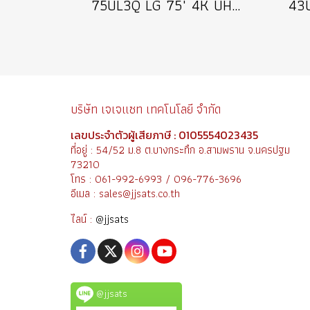
75UL3Q LG 75" 4K UHD Digital Signage 350 nits Information Display จอแสดงผลแบบดิจิทัลไซเน็จขนาด 75 นิ้ว ป้ายประชาสัมพันธ์เชิงพาณิชย์ รุ่น 75UL3Q
บริษัท เจเจแซท เทคโนโลยี จำกัด
เลขประจำตัวผู้เสียภาษี : 0105554023435
ที่อยู่ : 54/52 ม.8 ต.บางกระทึก อ.สามพราน จ.นครปฐม
73210
โทร : 061-992-6993 / 096-776-3696
อีเมล : sales@jjsats.co.th
ไลน์ :
@jjsats
@jjsats