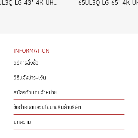
43UL3Q LG 43" 4K UHD Digital Signage 350 nits Information Display จอแสดงผลแบบดิจิทัลไซเน็จขนาด 43 นิ้ว ป้ายประชาสัมพันธ์เชิงพาณิชย์ รุ่น 43UL3Q
INFORMATION
วิธีการสั่งซื้อ
วิธีแจ้งชำระเงิน
สมัครตัวแทนจำหน่าย
ข้อกำหนดและนโยบายสินค้าบริษัท
บทความ