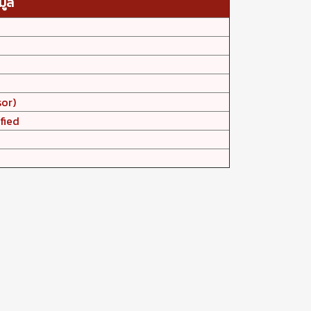
มูล
sor)
fied