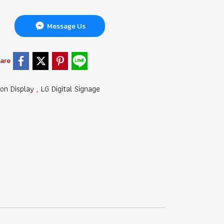
Message Us
are
ion Display
LG Digital Signage
,