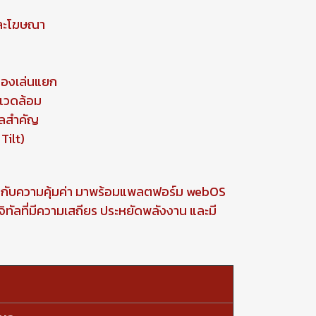
และโฆษณา
ื่องเล่นแยก
พแวดล้อม
ูลสำคัญ
Tilt)
้ากับความคุ้มค่า มาพร้อมแพลตฟอร์ม webOS
จิทัลที่มีความเสถียร ประหยัดพลังงาน และมี