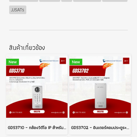
JJSATs
สินค้าเกี่ยวข้อง
New
New
GDS3710 – กล้องวิดีโอ IP สำหรับระบบควบคุมการเข้าออกจาก Grandstream
GDS3702 – อินเตอร์คอมประตูระบบเสียง IP ความคมชัดสูงจาก Grandstream พร้อม PoE และรองรับระบบล็อกไฟฟ้า