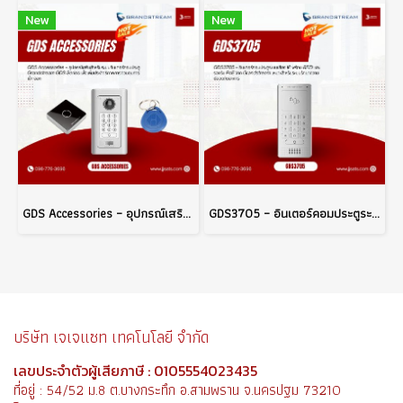
New
New
GDS Accessories – อุปกรณ์เสริมสำหรับระบบอินเตอร์คอมประตู Grandstream GDS Series เพื่อเพิ่มประสิทธิภาพการควบคุมการเข้า-ออก
GDS3705 – อินเตอร์คอมประตูระบบเสียง IP พร้อม RFID และรองรับ PoE จาก Grandstream เหมาะสำหรับระบบรักษาความปลอดภัยอาคาร
บริษัท เจเจแซท เทคโนโลยี จำกัด
เลขประจำตัวผู้เสียภาษี : 0105554023435
ที่อยู่ : 54/52 ม.8 ต.บางกระทึก อ.สามพราน จ.นครปฐม 73210