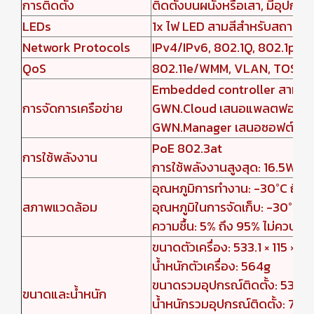
การติดตั้ง
ติดตั้งบนผนังหรือเสา, มีอุปกรณ์
LEDs
1x ไฟ LED สามสีสำหรับสถานะอ
Network Protocols
IPv4/IPv6, 802.1Q, 802.1p, 
QoS
802.11e/WMM, VLAN, TOS
Embedded controller สามารถจ
การจัดการเครือข่าย
GWN.Cloud เสนอแพลตฟอร์มคลา
GWN.Manager เสนอซอฟต์แวร์ค
PoE 802.3at
การใช้พลังงาน
การใช้พลังงานสูงสุด: 16.5W
อุณหภูมิการทำงาน: -30°C ถึง 
สภาพแวดล้อม
อุณหภูมิในการจัดเก็บ: -30°C ถ
ความชื้น: 5% ถึง 95% ไม่ควบแน่
ขนาดตัวเครื่อง: 533.1 × 115 × 4
น้ำหนักตัวเครื่อง: 564g
ขนาดรวมอุปกรณ์ติดตั้ง: 533.1×
ขนาดและน้ำหนัก
น้ำหนักรวมอุปกรณ์ติดตั้ง: 706