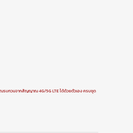
สัญญาณรบกวนจากสัญญาณ 4G/5G LTE ได้ด้วยตัวเอง ครบชุด