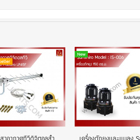
New
Seller
ชุดเสาอากาศทีวีดิจิตอลสำหรับทีวี 1 จุด (DIY) FRACARRO รุ่น LP45FLTE700