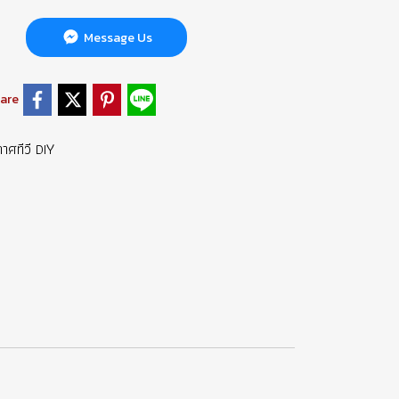
Message Us
are
กาศทีวี DIY