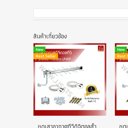
สินค้าเกี่ยวข้อง
New
New
Best Seller
Best 
ชุดเสาอากาศทีวีดิจิตอลสำหรับทีวี 2 จุด (DIY) FRACARRO รุ่น LP45FLTE700