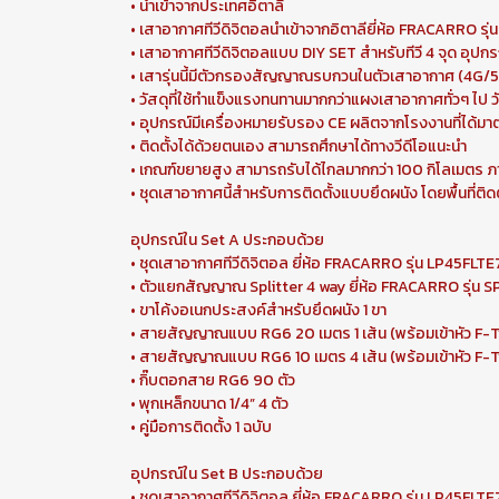
• นำเข้าจากประเทศอิตาลี
• เสาอากาศทีวีดิจิตอลนำเข้าจากอิตาลียี่ห้อ FRACARRO รุ
• เสาอากาศทีวีดิจิตอลแบบ DIY SET สำหรับทีวี 4 จุด อุ
• เสารุ่นนี้มีตัวกรองสัญญาณรบกวนในตัวเสาอากาศ (4G/5G
• วัสดุที่ใช้ทำแข็งแรงทนทานมากกว่าแผงเสาอากาศทั่วๆ ไป
• อุปกรณ์มีเครื่องหมายรับรอง CE ผลิตจากโรงงานที่ได้
• ติดตั้งได้ด้วยตนเอง สามารถศึกษาได้ทางวีดีโอแนะนำ
• เกณฑ์ขยายสูง สามารถรับได้ไกลมากกว่า 100 กิโลเมตร 
• ชุดเสาอากาศนี้สำหรับการติดตั้งแบบยึดผนัง โดยพื้นที่
อุปกรณ์ใน Set A ประกอบด้วย
• ชุดเสาอากาศทีวีดิจิตอล ยี่ห้อ FRACARRO รุ่น LP45FLTE
• ตัวแยกสัญญาณ Splitter 4 way ยี่ห้อ FRACARRO รุ่น SP
• ขาโค้งอเนกประสงค์สำหรับยึดผนัง 1 ขา
• สายสัญญาณแบบ RG6 20 เมตร 1 เส้น (พร้อมเข้าหัว F
• สายสัญญาณแบบ RG6 10 เมตร 4 เส้น (พร้อมเข้าหัว F
• กิ๊บตอกสาย RG6 90 ตัว
• พุกเหล็กขนาด 1/4” 4 ตัว
• คู่มือการติดตั้ง 1 ฉบับ
อุปกรณ์ใน Set B ประกอบด้วย
• ชุดเสาอากาศทีวีดิจิตอล ยี่ห้อ FRACARRO รุ่น LP45FLTE