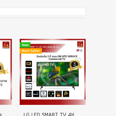
New
Best Seller
เครื่องดักยุงและแมลง Sanshiro
LG LED SMART TV 4K UHD รุ่น 65UN731C ขนาดจอ 65 นิ้ว