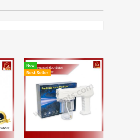
New
Best Seller