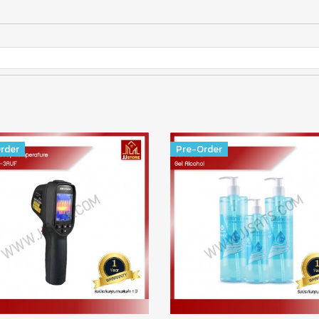
rder
Pre-Order