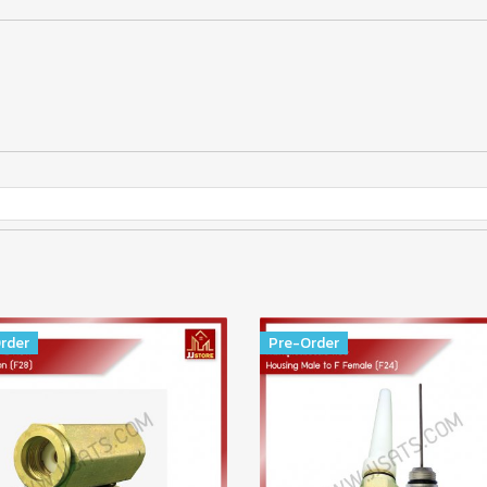
rder
Pre-Order