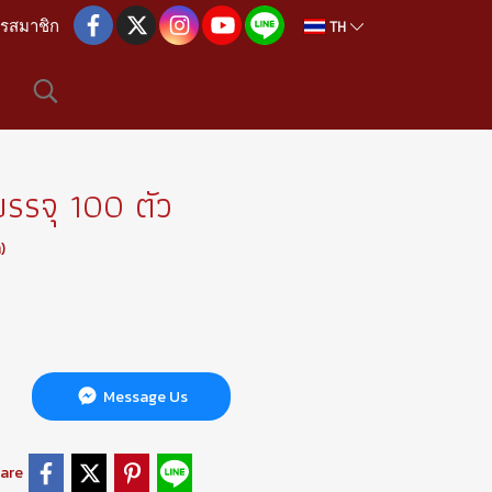
TH
ครสมาชิก
รรจุ 100 ตัว
)
Message Us
are