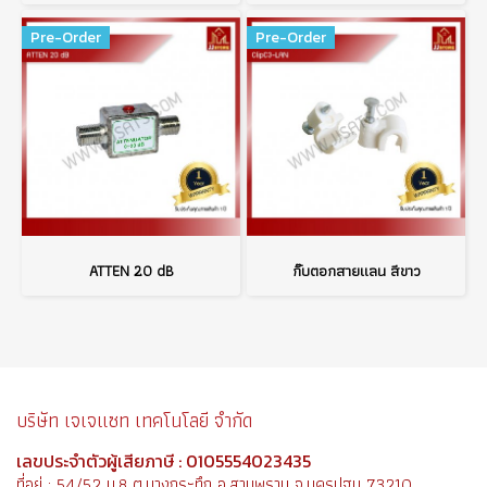
Pre-Order
Pre-Order
ATTEN 20 dB
กิ๊บตอกสายแลน สีขาว
บริษัท เจเจแซท เทคโนโลยี จำกัด
เลขประจำตัวผู้เสียภาษี : 0105554023435
ที่อยู่ : 54/52 ม.8 ต.บางกระทึก อ.สามพราน จ.นครปฐม 73210