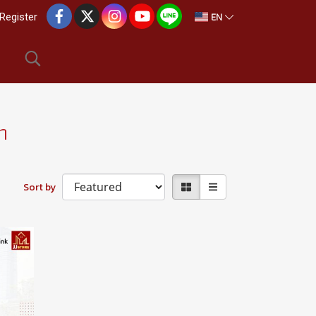
EN
Register
h
Sort by