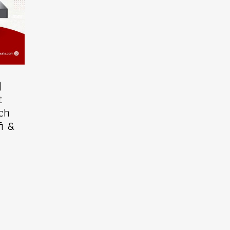
)
t
ch
fi &