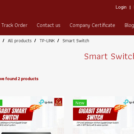
Login
Track Order
Contact us
Company Certificate
Blog
All products
TP-LINK
Smart Switch
Smart Switc
ve found 2 products
New