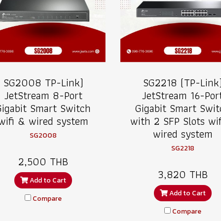
SG2008 TP-Link)
SG2218 (TP-Link
JetStream 8-Port
JetStream 16-Por
Gigabit Smart Switch
Gigabit Smart Swit
wifi & wired system
with 2 SFP Slots wi
wired system
SG2008
SG2218
2,500 THB
3,820 THB
Add to Cart
Add to Cart
Compare
Compare